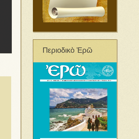
Περιοδικὸ Ἐρῶ