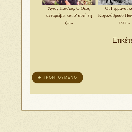
Άγιος Παΐσιος. Ο Θεός
Οι Γερμανοί κ
ανταμείβει και σ' αυτή τη
Κεφαλόβρυσο Πωγ
ζω...
εκτε...
Ετικέτ
ΠΡΟΗΓΟΎΜΕΝΟ