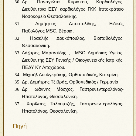
Δρ. Παναγιώτα Κυριάκου, Καρδιολόγος,
Διευθύντρια ΕΣΥ καρδιολόγος ΓΚΚ Ιπποκράτειο
Νοσοκομείο Θεσσαλονίκης.
Δημήτριος Αποστολίδης, Ειδικός
Παθολόγος MSC, Βέροια.
Ηρακλής Δουκόπουλος, Βιοπαθολόγος,
Θεσσαλονίκη.
Λάζαρος Μαραντίδης , MSC Δημόσιας Υγείας,
Διευθυντής ΕΣΥ Γενικής / Οικογενειακής Ιατρικής,
ΠΕΔΥ ΚΥ Λιτοχώρου.
Μιχαήλ Δουλγεράκης, Ορθοπαιδικός, Κατερίνη.
Δρ. Δημήτρης Τζιβράς, Ορθοπεδικός / Γερμανία.
Δρ Ιωάννης Μόσχος, Γαστρενεντερολόγος-
Ηπατολόγος, Θεσσαλονίκη.
Χαρίλαος Ταλουμτζής, Γαστρενεντερολόγος-
Ηπατολόγος, Θεσσαλονίκη.
Πηγή