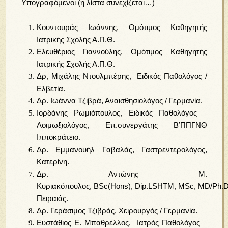
Υπογραφόμενοι (η λίστα συνεχίζεται…)
Kουντουράς Ιωάννης, Ομότιμος Καθηγητής
Ιατρικής Σχολής Α.Π.Θ.
Ελευθέριος Γιαννούλης, Ομότιμος Καθηγητής
Ιατρικής Σχολής Α.Π.Θ.
Δρ, Μιχάλης Ντουλμπέρης, Ειδικός Παθολόγος /
Ελβετία.
Δρ. Ιωάννα Τζιβρά, Αναισθησιολόγος / Γερμανία.
Ιορδάνης Ρωμιόπουλος, Ειδικός Παθολόγος –
Λοιμωξιολόγος, Επ.συνεργάτης Β’ΠΠΓΝΘ
Ιπποκράτειο.
Δρ. Εμμανουήλ Γαβαλάς, Γαστρεντερολόγος,
Κατερίνη.
Δρ. Αντώνης Μ.
Κυριακόπουλος, BSc(Hons), Dip.LSHTM, MSc, MD/Ph.D. 
Πειραιάς.
Δρ. Γεράσιμος Τζιβράς, Χειρουργός / Γερμανία.
Ευστάθιος Ε. Μπαθρέλλος, Ιατρός Παθολόγος –