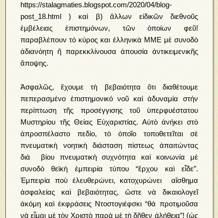
https://stalagmaties.blogspot.com/2020/04/blog-
post_18.html ) καὶ β) ἄλλων εἰδικῶν διεθνοῦς
ἐμβέλειας ἐπιστημόνων, τῶν ὁποίων φεῦ!
παραβλέπουν τό κύρος και ἑλληνικὰ MME μὲ συνοδὸ
ἀδιανόητη ἤ παρεκκλίνουσα ἀπουσία ἀντικειμενικῆς
ἄποψης.
Ἀσφαλῶς, ἔχουμε τὴ βεβαιότητα ὅτι διαθέτουμε
πεπερασμένο ἐπιστημονικό νοῦ καί ἀδυναμία στήν
περίπτωση τῆς προσέγγισης τοῦ ὑπερφυέστατου
Μυστηρίου τῆς Θείας Εὐχαριστίας. Αὐτὸ ἀνήκει στὸ
ἀπροσπέλαστο πεδίο, τὸ ὁποῖο τοποθετεῖται σὲ
πνευματικὴ νοητικὴ διάσταση πίστεως ἀπαιτώντας
διὰ βίου πνευματικὴ συχνότητα καί κοινωνία μὲ
συνοδὸ θεϊκὴ ἐμπειρία τύπου “ἔρχου καὶ εἶδε”.
Ἐμπειρία ποὺ ἐλευθερώνει, κατοχυρώνει αἴσθημα
ἀσφαλείας καὶ βεβαιότητας, ὥστε νὰ δικαιολογεῖ
ἀκόμη καὶ ἐκφράσεις Ντοστογιέφσκι “θά προτιμοῦσα
νὰ εἶμαι μὲ τὸν Χριστὸ παρὰ μὲ τὴ δῆθεν ἀλήθεια”! (ὠς