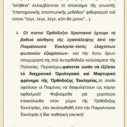
“ἀλήθεια” ἐκλαμβάνεται τό ἀποκύημα τῆς γνωστῆς
“ἐπιστημονικῆς ἀποπτωτικῆς μεθόδου” ψιθυρισμοῦ τοῦ
τύπου “λέγε, λέγε, λέγε, κάτι θὰ μείνει”…).
Οἱ πιστοί Ὀρθόδοξοι Χριστιανοί ἔχουμε τή
βαθειά αἰσθηση τῆς ἐγκατάλειψης ἀπό τήν
Ποιμαίνουσα Ἐκκλησία
–
ἐκτός ἐλαχίστων
φωτεινῶν ἐξαιρέσεων
– καί τήν ἄνευ ὅρων
ὑποχώρησή της στά ἀντορθόδοξα κελεύσματα τῆς
Πολιτείας. Περαιτέρω,
φαίνεται ὡσάν νά ἐξέλιπε
τό διαχρονικό Ὁμολογιακό καί Μαρτυρικό
φρόνημα τῆς Ὀρθόδοξης Ἐκκλησίας,
τό ὁποῖο
ὀφείλουν οἱ Ποιμένες νά διαφυλάττουν ὡς κόρην
ὀφθαλμοῦ! Φοβούμεθα γιά χειρότερα
ἐπακόλουθα στόν χῶρο τῆς Ὀρθόδοξης
Ἐκκλησίας, ἐάν ἀκολουθηθῆ ἀπό τήν Ποιμαίνουσα
Ἐκκλησία ἡ ἴδια παθητική τακτική!