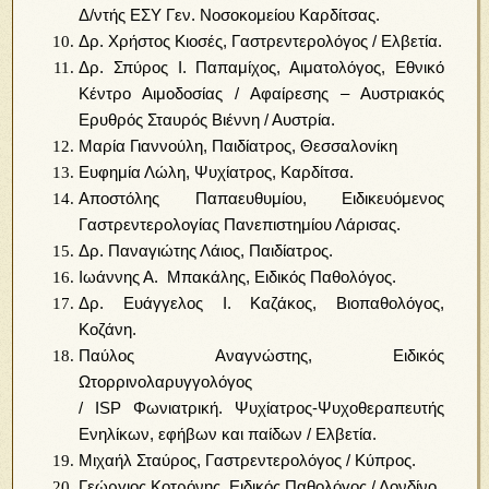
Δ/ντής ΕΣΥ Γεν. Νοσοκομείου Καρδίτσας.
Δρ. Χρήστος Κιοσές, Γαστρεντερολόγος / Ελβετία.
Δρ. Σπύρος Ι. Παπαμίχος, Αιματολόγος, Εθνικό
Κέντρο Αιμοδοσίας / Αφαίρεσης – Αυστριακός
Ερυθρός Σταυρός Βιέννη / Αυστρία.
Μαρία Γιαννούλη, Παιδίατρος, Θεσσαλονίκη
Ευφημία Λώλη, Ψυχίατρος, Καρδίτσα.
Αποστόλης Παπαευθυμίου, Ειδικευόμενος
Γαστρεντερολογίας Πανεπιστημίου Λάρισας.
Δρ. Παναγιώτης Λάιος, Παιδίατρος.
Ιωάννης Α. Μπακάλης, Ειδικός Παθολόγος.
Δρ. Ευάγγελος Ι. Καζάκος, Βιοπαθολόγος,
Κοζάνη.
Παύλος Aναγνώστης, Ειδικός
Ωτορρινολαρυγγολόγος
/ ISP Φωνιατρική. Ψυχίατρος-Ψυχοθεραπευτής
Ενηλίκων, εφήβων και παίδων / Ελβετία.
Μιχαήλ Σταύρος, Γαστρεντερολόγος / Κύπρος.
Γεώργιος Κοτρόνης, Ειδικός Παθολόγος / Λονδίνο.