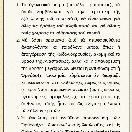
Tά ὑγεινομικά μέτρα (μοντέλα προστασίας), τά
ὁποῖα λαμβάνονται γιά τήν περιστολή τῆς
ἐξάπλωσης τοῦ κορωνοϊοῦ,
νά εἶναι κοινά γιά
ὅλες τίς ὁμάδες τοῦ πληθυσμοῦ καί γιά ὅλους
τούς χώρους συνάθροισης τοῦ κοινοῦ.
Μέ βάση ὁρισμένα ἀπό τά ἀποφασισθέντα
ἀναιτιολόγητα καί παράλογα μέτρα, ὅπως ἡ
ἀπαγόρευση τῆς κωδωνοκρουσίας, ἀκόμη καί τό
βράδυ τῆς Ἀναστάσεως, ἀλλά καί ἡ ἀπαγόρευση
τῆς χρήσης μεγαφώνων,δίνεται ἡ ἐντύπωση ὅτι
ἡ
Ὀρθόδοξη Ἐκκλησία εὑρίσκεται ἐν διωγμῷ
.
Σημειωτέον ὅτι στίς Ὀρθόδοξες χῶρες στίς ὁποῖες
οἱ Ἱεροί Ναοί παρέμειναν ἀνοικτοί (μέ τίς δέουσες
ὑγειονομικές προφυλάξεις), τά κρούσματα τῆς
ἀσθενείας αὐτῆς ἦταν σαφῶς ὀλιγότερα ἔναντι
τῶν ἄλλων κρατῶν.
Ἡ ἀκώλυτη καί ἐλεύθερη προσέλευση τῶν
Ὀρθόδοξων Χριστιανῶν στίς Ἀκολουθίες καί τίς
Θεῖες Λειτουργίες τῆς Ἐκκλησίας μας
ἐπιβάλλεται