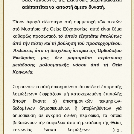
καίἀπατεῖται νά καταστῆ ἄμεσα δυνατή
.
Ὅσον ἀφορᾶ είδικότερα στή συμμετοχή τῶν πιστῶν
στό Μυστήριο τῆς Θείας Εὐχαριστίας, αὐτό εἶναι θέμα
καθαρῶς προσωπικό,
τό ὁποῖο ἐξαρτᾶται ἀπολύτως
ἀπό τήν πίστη καί τή βούληση τοῦ προσερχομένου.
Ἄλλωστε, ἀπό τή δισχιλιετῆ ἱστορία τῆς Ὀρθοδόξου
Ἐκκλησίας μας δέν μαρτυρεῖται περίπτωση
μετἀδοσης μολυσματικῆς νόσου ἀπό τή Θεία
Κοινωνία.
Στὴ συνάφεια αὐτὴ ἐπισημαίνεται ὅτι «εἰδικοὶ ἐπιτροπῆς
λοιμώξεων» ἐκφράζουν μὴ κατοχυρωμένη ἐπιπολῆς
ἄποψη ἔναντι: α) ἐπιστημονικῶν τεκμηρίων-
δεδομένων δημοσιευμένων ἢ ὑποβληθέντων γιά
δημοσίευση σὲ ἔγκριτα διεθνῆ περιοδικὰ, τὰ ὁποῖα
βεβαιώνουν τὴν ἀσφάλεια ἀπό τή μετάδοση τῆς Θείας
κοινωνίας ἔναντι λοιμώξεων (πχ.,