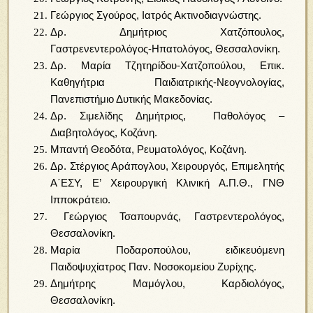
Γεώργιος Σγούρος, Ιατρός Ακτινοδιαγνώστης.
Δρ. Δημήτριος Χατζόπουλος,
Γαστρενεντερολόγος-Ηπατολόγος, Θεσσαλονίκη.
Δρ. Μαρία Τζητηρίδου-Χατζοπούλου, Επικ.
Καθηγήτρια Παιδιατρικής-Νεογνολογίας,
Πανεπιστήμιο Δυτικής Μακεδονίας.
Δρ. Σιμελίδης Δημήτριος, Παθολόγος –
Διαβητολόγος, Κοζάνη.
Μπαντή Θεοδότα, Ρευματολόγος, Κοζάνη.
Δρ. Στέργιος Αράπογλου, Χειρουργός, Επιμελητής
Α΄ΕΣΥ, Ε’ Χειρουργική Κλινική Α.Π.Θ., ΓΝΘ
Ιπποκράτειο.
Γεώργιος Τσαπουρνάς, Γαστρεντερολόγος,
Θεσσαλονίκη.
Μαρία Ποδαροπούλου, ειδικευόμενη
Παιδοψυχίατρος Παν. Νοσοκομείου Ζυρίχης.
Δημήτρης Μαμόγλου, Καρδιολόγος,
Θεσσαλονίκη.