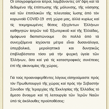
Οἱ ὑπογραφόμενοι ἰατροί, λαμβάνοντες ὑπ’ ὄψη καί τά
δεδομένα τῆς ἐπίπτωσης τῆς μόλυνσης, τῆς νόσησης
καί τῶν ἐπιπλοκῶν τῆς τελευταίας ἴωσης ἀπό τόν
κορωνοϊό COVID-19 στή χώρα μας, ἀλλά κυρίως καί
τίς τεκμηριωμένες θέσεις ἐξεχόντων Ἑλλήνων
καθηγητών ἰατρῶν τοῦ Ἐξωτερικοῦ καί τῆς Ἑλλάδας,
ὁμόφωνα διαπιστώνουμε ὅτι πολλά ἀπό τά
συνεχιζόμενα ίσχύοντα μέτρα εἶναι δυσανάλογα,
ὑπερβολικά, μεροληπτικά και δυνητικῶς
ἐπιβλαβέστατα τόσο γιά τήν ψυχική ὑγεία τῶν
Ἑλλήνων, ὅσο καί γιά τίς καταστροφικές συνέπειες
ἐπί τῆς οἰκονομίας τῆς χώρας.
Γιά τούς προαναφερθέντες λόγους εἰσηγούμαστε πρός
τόν Πρωθυπουργό τῆς χώρας καί πρός τήν Σεβαστήν
Σύνοδον τῆς Ἱεραρχίας τῆς Ἐκκλησίας τῆς Ἑλλάδος τό
ἄμεσο ἄνοιγμα καί τή λειτουργία τῶν Ἱερῶν Ναῶν
ὑπό τίς ἀκόλουθες προϋποθέσεις: