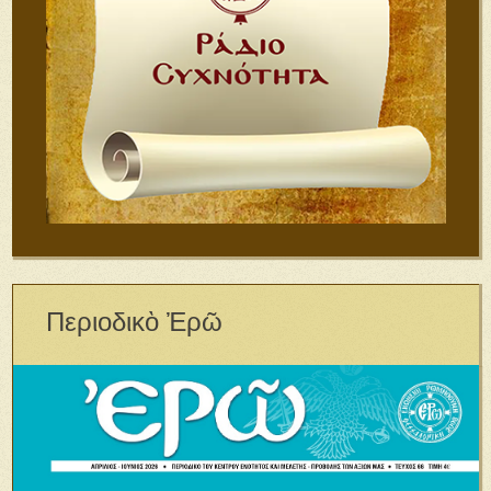
Περιοδικὸ Ἐρῶ