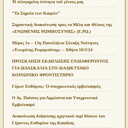
Ἡ εὐλογημένη ἑνότητα τοῦ γένους μας
“Τα Σημεία των Καιρών”
Σημαντική Ανακοίνωση προς τα Μέλη και Φίλους της
«ΕΝΩΜΕΝΗΣ ΡΩΜΗΟΣΥΝΗΣ» (Ε.ΡΩ.)
Μέρος 1ο – 13η Πανελλήνια Σύναξη Νεότητος
«Ἑνωμένης Ρωμηοσύνης» – Ἀθήνα 10/3/24
ΠΡΟΣΚΛΗΣΗ ΕΚΔΗΛΩΣΗΣ ΕΝΔΙΑΦΕΡΟΝΤΟΣ
ΓΙΑ ΔΙΔΑΣΚΑΛΙΑ ΣΤΟ ΔΙΑΔΙΚΤΥΑΚΟ
ΚΟΙΝΩΝΙΚΟ ΦΡΟΝΤΙΣΤΗΡΙΟ
Γέρων Ευθύμιος: Ὁ ὑποχρεωτικός ἐμβολιασμός
Ο Αγ. Παίσιος για Αρρώστια και Υποχρεωτικό
Εμβολιασμό
Ανακοίνωση διάψευσης ηχητικού περί θέσεων του
Γέροντος Ευθυμίου της Καψάλας