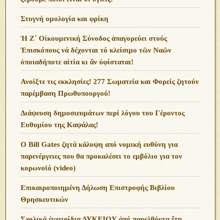
Στυγνή ομολογία και φρίκη
Ἡ Ζ΄ Οἰκουμενική Σύνοδος ἀπαγορεύει στούς
Ἐπισκόπους νά δέχονται τό κλείσιμο τῶν Ναῶν
ὁποιαδήποτε αἰτία κι ἄν ὑφίσταται!
Ανoίξτε τις εκκλησίες! 277 Σωματεία και Φορείς ζητούν
παρέμβαση Πρωθυπουργού!
Διάψευση δημοσιευμάτων περί λόγου του Γέροντος
Ευθυμίου της Καψάλας!
O Bill Gates ζητά κάλυψη από νομική ευθύνη για
παρενέργειες που θα προκαλέσει το εμβόλιο για τον
κορωνοϊό (video)
Επικαιροποιημένη Δήλωση Επιστροφής Βιβλίου
Θρησκευτικών
Σχολικά ἐγχειρίδια ΛΥΚΕΙΟΥ ἀπό παρελθόντα ἔτη