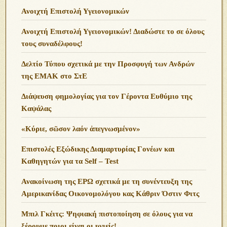
Ανοιχτή Επιστολή Υγειονομικών
Ανοιχτή Επιστολή Υγειονομικών! Διαδώστε το σε όλους
τους συναδέλφους!
Δελτίο Τύπου σχετικά με την Προσφυγή των Ανδρών
της ΕΜΑΚ στο ΣτΕ
Διάψευση φημολογίας για τον Γέροντα Ευθύμιο της
Καψάλας
«Κύριε, σῶσον λαόν ἀπεγνωσμένον»
Επιστολές Εξώδικης Διαμαρτυρίας Γονέων και
Καθηγητών για τα Self – Test
Ανακοίνωση της ΕΡΩ σχετικά με τη συνέντευξη της
Αμερικανίδας Οικονομολόγου κας Κάθριν Όστιν Φιτς
Μπιλ Γκέιτς: Ψηφιακή πιστοποίηση σε όλους για να
ξέρουμε ποιοι είναι οι υγιείς!