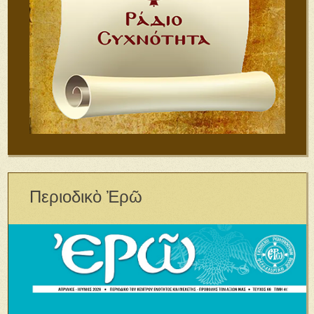
Περιοδικὸ Ἐρῶ