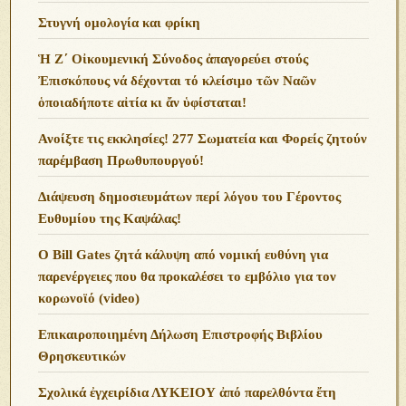
Στυγνή ομολογία και φρίκη
Ἡ Ζ΄ Οἰκουμενική Σύνοδος ἀπαγορεύει στούς
Ἐπισκόπους νά δέχονται τό κλείσιμο τῶν Ναῶν
ὁποιαδήποτε αἰτία κι ἄν ὑφίσταται!
Ανoίξτε τις εκκλησίες! 277 Σωματεία και Φορείς ζητούν
παρέμβαση Πρωθυπουργού!
Διάψευση δημοσιευμάτων περί λόγου του Γέροντος
Ευθυμίου της Καψάλας!
O Bill Gates ζητά κάλυψη από νομική ευθύνη για
παρενέργειες που θα προκαλέσει το εμβόλιο για τον
κορωνοϊό (video)
Επικαιροποιημένη Δήλωση Επιστροφής Βιβλίου
Θρησκευτικών
Σχολικά ἐγχειρίδια ΛΥΚΕΙΟΥ ἀπό παρελθόντα ἔτη