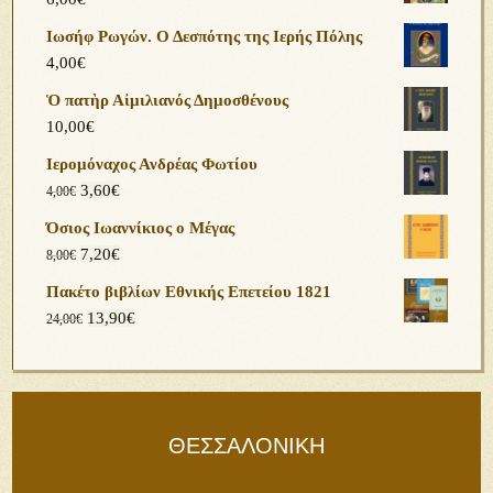
Ιωσήφ Ρωγών. Ο Δεσπότης της Ιερής Πόλης
4,00
€
Ὁ πατὴρ Αἰμιλιανός Δημοσθένους
10,00
€
Ιερομόναχος Ανδρέας Φωτίου
3,60
€
4,00
€
Όσιος Ιωαννίκιος ο Μέγας
7,20
€
8,00
€
Πακέτο βιβλίων Εθνικής Επετείου 1821
13,90
€
24,00
€
ΘΕΣΣΑΛΟΝΙΚΗ