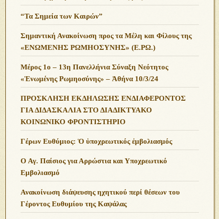
“Τα Σημεία των Καιρών”
Σημαντική Ανακοίνωση προς τα Μέλη και Φίλους της
«ΕΝΩΜΕΝΗΣ ΡΩΜΗΟΣΥΝΗΣ» (Ε.ΡΩ.)
Μέρος 1ο – 13η Πανελλήνια Σύναξη Νεότητος
«Ἑνωμένης Ρωμηοσύνης» – Ἀθήνα 10/3/24
ΠΡΟΣΚΛΗΣΗ ΕΚΔΗΛΩΣΗΣ ΕΝΔΙΑΦΕΡΟΝΤΟΣ
ΓΙΑ ΔΙΔΑΣΚΑΛΙΑ ΣΤΟ ΔΙΑΔΙΚΤΥΑΚΟ
ΚΟΙΝΩΝΙΚΟ ΦΡΟΝΤΙΣΤΗΡΙΟ
Γέρων Ευθύμιος: Ὁ ὑποχρεωτικός ἐμβολιασμός
Ο Αγ. Παίσιος για Αρρώστια και Υποχρεωτικό
Εμβολιασμό
Ανακοίνωση διάψευσης ηχητικού περί θέσεων του
Γέροντος Ευθυμίου της Καψάλας