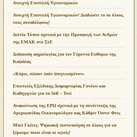
Ανοιχτή Επιστολή Υγειονομικών
Ανοιχτή Επιστολή Υγειονομικών! Διαδώστε το σε όλους
τους συναδέλφους!
Δελτίο Τύπου σχετικά με την Προσφυγή των Ανδρών
της ΕΜΑΚ στο ΣτΕ
Διάψευση φημολογίας για τον Γέροντα Ευθύμιο της
Καψάλας
«Κύριε, σῶσον λαόν ἀπεγνωσμένον»
Επιστολές Εξώδικης Διαμαρτυρίας Γονέων και
Καθηγητών για τα Self – Test
Ανακοίνωση της ΕΡΩ σχετικά με τη συνέντευξη της
Αμερικανίδας Οικονομολόγου κας Κάθριν Όστιν Φιτς
Μπιλ Γκέιτς: Ψηφιακή πιστοποίηση σε όλους για να
ξέρουμε ποιοι είναι οι υγιείς!