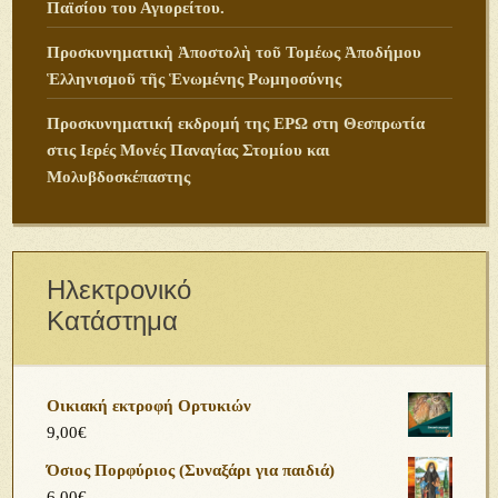
Παϊσίου του Αγιορείτου.
Προσκυνηματικὴ Ἀποστολὴ τοῦ Τομέως Ἀποδήμου
Ἑλληνισμοῦ τῆς Ἑνωμένης Ρωμηοσύνης
Προσκυνηματική εκδρομή της ΕΡΩ στη Θεσπρωτία
στις Ιερές Μονές Παναγίας Στομίου και
Μολυβδοσκέπαστης
Ηλεκτρονικό
Κατάστημα
Οικιακή εκτροφή Ορτυκιών
9,00
€
Όσιος Πορφύριος (Συναξάρι για παιδιά)
6,00
€