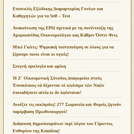
Επιστολές Εξώδικης Διαμαρτυρίας Γονέων και
Καθηγητών για τα Self – Test
Ανακοίνωση της ΕΡΩ σχετικά με τη συνέντευξη της
Αμερικανίδας Οικονομολόγου κας Κάθριν Όστιν Φιτς
Μπιλ Γκέιτς: Ψηφιακή πιστοποίηση σε όλους για να
ξέρουμε ποιοι είναι οι υγιείς!
Στυγνή ομολογία και φρίκη
Ἡ Ζ΄ Οἰκουμενική Σύνοδος ἀπαγορεύει στούς
Ἐπισκόπους νά δέχονται τό κλείσιμο τῶν Ναῶν
ὁποιαδήποτε αἰτία κι ἄν ὑφίσταται!
Ανoίξτε τις εκκλησίες! 277 Σωματεία και Φορείς ζητούν
παρέμβαση Πρωθυπουργού!
Διάψευση δημοσιευμάτων περί λόγου του Γέροντος
Ευθυμίου της Καψάλας!