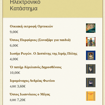
Ηλεκτρονικό
Κατάστημα
Οικιακή εκτροφή Ορτυκιών
9,00
€
Όσιος Πορφύριος (Συναξάρι για παιδιά)
6,00
€
Ιωσήφ Ρωγών. Ο Δεσπότης της Ιερής Πόλης
4,00
€
Ὁ πατὴρ Αἰμιλιανός Δημοσθένους
10,00
€
Ιερομόναχος Ανδρέας Φωτίου
3,60
€
4,00
€
Όσιος Ιωαννίκιος ο Μέγας
7,20
€
8,00
€