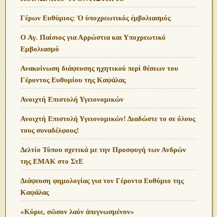
Γέρων Ευθύμιος: Ὁ ὑποχρεωτικός ἐμβολιασμός
Ο Αγ. Παίσιος για Αρρώστια και Υποχρεωτικό
Εμβολιασμό
Ανακοίνωση διάψευσης ηχητικού περί θέσεων του
Γέροντος Ευθυμίου της Καψάλας
Ανοιχτή Επιστολή Υγειονομικών
Ανοιχτή Επιστολή Υγειονομικών! Διαδώστε το σε όλους
τους συναδέλφους!
Δελτίο Τύπου σχετικά με την Προσφυγή των Ανδρών
της ΕΜΑΚ στο ΣτΕ
Διάψευση φημολογίας για τον Γέροντα Ευθύμιο της
Καψάλας
«Κύριε, σῶσον λαόν ἀπεγνωσμένον»