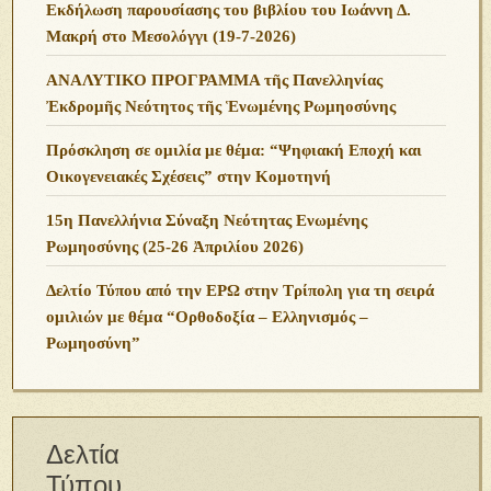
Εκδήλωση παρουσίασης του βιβλίου του Ιωάννη Δ.
Μακρή στο Μεσολόγγι (19-7-2026)
ΑΝΑΛΥΤΙΚΟ ΠΡΟΓΡΑΜΜΑ τῆς Πανελληνίας
Ἐκδρομῆς Νεότητος τῆς Ἑνωμένης Ρωμηοσύνης
Πρόσκληση σε ομιλία με θέμα: “Ψηφιακή Εποχή και
Οικογενειακές Σχέσεις” στην Κομοτηνή
15η Πανελλήνια Σύναξη Νεότητας Ενωμένης
Ρωμηοσύνης (25-26 Ἀπριλίου 2026)
Δελτίο Τύπου από την ΕΡΩ στην Τρίπολη για τη σειρά
ομιλιών με θέμα “Ορθοδοξία – Ελληνισμός –
Ρωμηοσύνη”
Δελτία
Τύπου