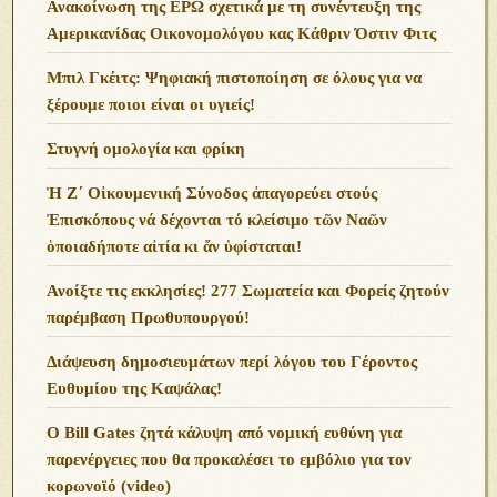
Ανακοίνωση της ΕΡΩ σχετικά με τη συνέντευξη της
Αμερικανίδας Οικονομολόγου κας Κάθριν Όστιν Φιτς
Μπιλ Γκέιτς: Ψηφιακή πιστοποίηση σε όλους για να
ξέρουμε ποιοι είναι οι υγιείς!
Στυγνή ομολογία και φρίκη
Ἡ Ζ΄ Οἰκουμενική Σύνοδος ἀπαγορεύει στούς
Ἐπισκόπους νά δέχονται τό κλείσιμο τῶν Ναῶν
ὁποιαδήποτε αἰτία κι ἄν ὑφίσταται!
Ανoίξτε τις εκκλησίες! 277 Σωματεία και Φορείς ζητούν
παρέμβαση Πρωθυπουργού!
Διάψευση δημοσιευμάτων περί λόγου του Γέροντος
Ευθυμίου της Καψάλας!
O Bill Gates ζητά κάλυψη από νομική ευθύνη για
παρενέργειες που θα προκαλέσει το εμβόλιο για τον
κορωνοϊό (video)