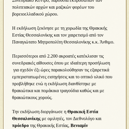
Συνεδριακό Κέντρο, παρουσία εκπροσώπων των
πολιτειακών αρχών και μαζικών φορέων του
βορειοελλαδικού χώρου.
Η εκδήλωση ξεκίνησε με τη χορωδία της Θρακικής
Εστίας Θεσσαλονίκης και τον χαιρετισμό από τον
Παναγιώτατο Μητροπολίτη Θεσσαλονίκης κ.κ. Άνθιμο.
Περισσότεροι από 2.200 ακροατές κατέκλισαν τις
συνεδριακές αίθουσες όπου με ιδιαίτερη προσήλωση
για σχεδόν έξι ώρες παρακολούθησαν τις εξαιρετικά
εμπεριστατωμένες εισηγήσεις και το οπτικό υλικό που
προβλήθηκε ενώ η εκδήλωση διανθίστηκε με
θρακιώτικα και πομάκικα τραγούδια καθώς και με
θρακιώτικους χορούς.
Την εκδήλωση διοργάνωσε η
Θρακική Εστία
Θεσσαλονίκης
με ομιλητές, τον Διεθνολόγο και
πρόεδρο
της Θρακικής Εστίας,
Βενιαμίν