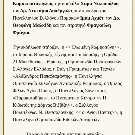
Καρακωστάνογλου
, την δασκάλα
Χαρά Νικοπούλου
,
τον
Δρ. Νεκτάριο Δαπέργολα
, τον πρόεδρο του
Πανελληνίου Συλλόγου Πομάκων
Ιμάμ Αχμέτ
, τον
Δρ.
Θεοφάνη Μαλκίδη
και τον στρατηγό
Φραγκούλη
Φράγκο
.
Την εκδήλωση στήριξαν, η << Ενωμένη Ρωμηοσύνη>>,
το Ίδρυμα Θρακικής Τέχνης και Παράδοσης, η Ομάδα
21 Μακεδονίας – Θράκης, η Ομοσπονδία Προσφυγικών
Συλλόγων Ελλάδας, η Στέγη Γραμμάτων και Τεχνών
«Αλέξανδρος Παπαδιαμάντης», η Πανελλήνια
Ομοσπονδία Συλλόγων Ανατολικής Ρωμυλίας, ο Όμιλος
Φίλων Αγίου Όρους , ο Πανελλήνιος Σύνδεσμος
«Παρακαταθήκη» , το Πνευματικό Κέντρο << Η
Κιβωτός της Δόμνας Βιζβίζη>>, ο Σύλλογος
Πολυτέκνων Ν. Θεσσαλονίκης << οι Άγιοι Πάντες>>, η
Πανελλήνια Ομοσπονδία Ειδικών Δυνάμεων.
Τα κύρια συμπεράσματα του συνεδρίου