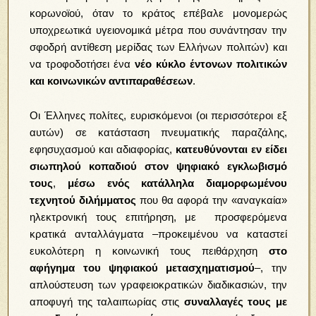
κορωνοϊού, όταν το κράτος επέβαλε μονομερώς
υποχρεωτικά υγειονομικά μέτρα που συνάντησαν την
σφοδρή αντίθεση μερίδας των Ελλήνων πολιτών) και
να τροφοδοτήσει ένα
νέο κύκλο έντονων πολιτικών
και κοινωνικών αντιπαραθέσεων
.
Οι Έλληνες πολίτες, ευρισκόμενοι (οι περισσότεροι εξ
αυτών) σε κατάσταση πνευματικής παραζάλης,
εφησυχασμού και αδιαφορίας,
κατευθύνονται εν είδει
σιωπηλού κοπαδιού στον ψηφιακό εγκλωβισμό
τους
,
μέσω ενός κατάλληλα διαμορφωμένου
τεχνητού διλήμματος
που θα αφορά την «αναγκαία»
ηλεκτρονική τους επιτήρηση, με προσφερόμενα
κρατικά ανταλλάγματα –προκειμένου να καταστεί
ευκολότερη η κοινωνική τους πειθάρχηση
στο
αφήγημα του ψηφιακού μετασχηματισμού
–, την
απλούστευση των γραφειοκρατικών διαδικασιών, την
αποφυγή της ταλαιπωρίας στις
συναλλαγές τους με