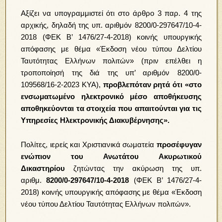
Αξίζει να υπογραμμιστεί ότι στο άρθρο 3 παρ. 4 της
αρχικής, δηλαδή της υπ. αριθμόν 8200/0-297647/10-4-
2018 (ΦΕΚ Β’ 1476/27-4-2018) κοινής υπουργικής
απόφασης με θέμα «Έκδοση νέου τύπου Δελτίου
Ταυτότητας Ελλήνων πολιτών» (πριν επέλθει η
τροποποίησή της διά της υπ’ αριθμόν 8200/0-
109568/16-2-2023 ΚΥΑ),
προβλεπόταν ρητά ότι «στο
ενσωματωμένο ηλεκτρονικό μέσο αποθήκευσης
αποθηκεύονται τα στοιχεία που απαιτούνται για τις
Υπηρεσίες Ηλεκτρονικής Διακυβέρνησης».
Πολίτες, ιερείς και Χριστιανικά σωματεία
προσέφυγαν
ενώπιον του Ανωτάτου Ακυρωτικού
Δικαστηρίου
ζητώντας την ακύρωση της υπ.
αριθμ.
8200/0-297647/10-4-2018
(ΦΕΚ Β’ 1476/27-4-
2018) κοινής υπουργικής απόφασης με θέμα «Έκδοση
νέου τύπου Δελτίου Ταυτότητας Ελλήνων πολιτών».