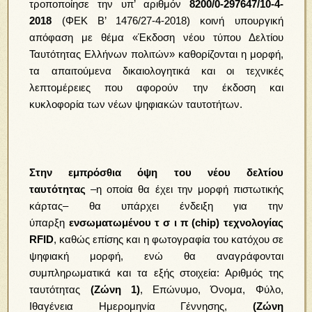
τροποποίησε την υπ’ αριθμόν
8200/0-297647/10-4-
2018
(ΦΕΚ Β’ 1476/27-4-2018) κοινή υπουργική
απόφαση με θέμα «Έκδοση νέου τύπου Δελτίου
Ταυτότητας Ελλήνων πολιτών» καθορίζονται η μορφή,
τα απαιτούμενα δικαιολογητικά και οι τεχνικές
λεπτομέρειες που αφορούν την έκδοση και
κυκλοφορία των νέων ψηφιακών ταυτοτήτων.
Στην εμπρόσθια όψη του νέου δελτίου
ταυτότητας
–η οποία θα έχει την μορφή πιστωτικής
κάρτας– θα υπάρχει ένδειξη για την
ύπαρξη
ενσωματωμένου
τ σ ι π (chip) τεχνολογίας
RFID
,
καθώς επίσης και η φωτογραφία του κατόχου σε
ψηφιακή μορφή, ενώ θα αναγράφονται
συμπληρωματικά και τα εξής στοιχεία: Αριθμός της
ταυτότητας
(Ζώνη 1)
, Επώνυμο, Όνομα, Φύλο,
Ιθαγένεια Ημερομηνία Γέννησης,
(Ζώνη