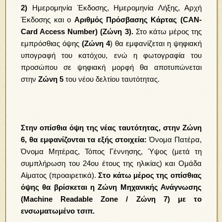
2)
Ημερομηνία Έκδοσης, Ημερομηνία Λήξης, Αρχή
Έκδοσης και ο
Αριθμός Πρόσβασης Κάρτας (CAN-
Card Access Number) (Ζώνη 3).
Στο κάτω μέρος της
εμπρόσθιας όψης
(Ζώνη 4
) θα εμφανίζεται η ψηφιακή
υπογραφή του κατόχου, ενώ η φωτογραφία του
προσώπου σε ψηφιακή μορφή θα αποτυπώνεται
στην
Ζώνη 5
του νέου δελτίου ταυτότητας.
Στην οπίσθια όψη της νέας ταυτότητας, στην Ζώνη
6, θα εμφανίζονται τα εξής στοιχεία:
Όνομα Πατέρα,
Όνομα Μητέρας, Τόπος Γέννησης, Ύψος (μετά τη
συμπλήρωση του 24ου έτους της ηλικίας) και Ομάδα
Αίματος (προαιρετικά).
Στο κάτω μέρος της οπίσθιας
όψης θα βρίσκεται η Ζώνη Μηχανικής Ανάγνωσης
(Machine Readable Zone / Ζώνη 7) με το
ενσωματωμένο τσιπ.