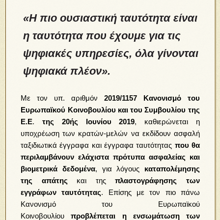
«Η πιο ουσιαστική ταυτότητα
είναι
η ταυτότητα που έχουμε για τις
ψηφιακές υπηρεσίες, όλα γίνονται
ψηφιακά πλέον».
Με τον υπ. αριθμόν
2019/1157 Κανονισμό του
Ευρωπαϊκού Κοινοβουλίου και του Συμβουλίου της
Ε.Ε
.
της 20ής Ιουνίου 2019
,
καθιερώνεται η
υποχρέωση των κρατών-μελών να εκδίδουν ασφαλή
ταξιδιωτικά έγγραφα και έγγραφα ταυτότητας
που θα
περιλαμβάνουν ελάχιστα πρότυπα ασφαλείας και
βιομετρικά δεδομένα
, για λόγους
καταπολέμησης
της απάτης
και της
πλαστογράφησης των
εγγράφων ταυτότητας
. Επίσης με τον πιο πάνω
Κανονισμό του Ευρωπαϊκού
Κοινοβουλίου
προβλέπεται η ενσωμάτωση των