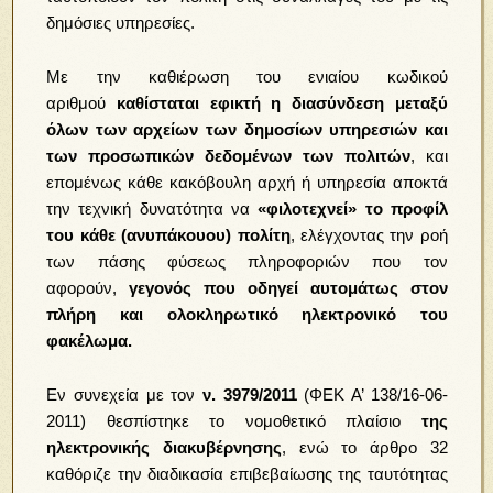
δημόσιες υπηρεσίες.
Με την καθιέρωση του ενιαίου κωδικού
αριθμού
καθίσταται εφικτή η διασύνδεση μεταξύ
όλων των αρχείων των δημοσίων υπηρεσιών και
των προσωπικών δεδομένων των πολιτών
, και
επομένως κάθε κακόβουλη αρχή ή υπηρεσία αποκτά
την τεχνική δυνατότητα να
«φιλοτεχνεί» το προφίλ
του κάθε (ανυπάκουου) πολίτη
, ελέγχοντας την ροή
των πάσης φύσεως πληροφοριών που τον
αφορούν,
γεγονός που οδηγεί αυτομάτως στον
πλήρη και ολοκληρωτικό ηλεκτρονικό του
φακέλωμα.
Εν συνεχεία με τον
ν. 3979/2011
(ΦΕΚ Α’ 138/16-06-
2011) θεσπίστηκε το νομοθετικό πλαίσιο
της
ηλεκτρονικής διακυβέρνησης
, ενώ το άρθρο 32
καθόριζε την διαδικασία επιβεβαίωσης της ταυτότητας