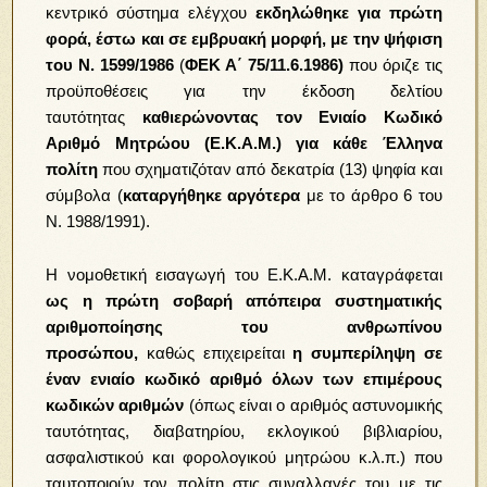
κεντρικό σύστημα ελέγχου
εκδηλώθηκε για πρώτη
φορά, έστω και σε εμβρυακή μορφή, με την ψήφιση
του Ν. 1599/1986
(
ΦΕΚ Α΄ 75/11.6.1986)
που όριζε τις
προϋποθέσεις για την έκδοση δελτίου
ταυτότητας
καθιερώνοντας τον Ενιαίο Κωδικό
Αριθμό Μητρώου (Ε.Κ.Α.Μ.) για κάθε Έλληνα
πολίτη
που σχηματιζόταν από δεκατρία (13) ψηφία και
σύμβολα (
καταργήθηκε αργότερα
με το άρθρο 6 του
Ν. 1988/1991).
Η νομοθετική εισαγωγή του Ε.Κ.Α.Μ. καταγράφεται
ως η πρώτη σοβαρή απόπειρα συστηματικής
αριθμοποίησης του ανθρωπίνου
προσώπου,
καθώς επιχειρείται
η συμπερίληψη σε
έναν ενιαίο κωδικό αριθμό όλων των επιμέρους
κωδικών αριθμών
(όπως είναι ο αριθμός αστυνομικής
ταυτότητας, διαβατηρίου, εκλογικού βιβλιαρίου,
ασφαλιστικού και φορολογικού μητρώου κ.λ.π.) που
ταυτοποιούν τον πολίτη στις συναλλαγές του με τις