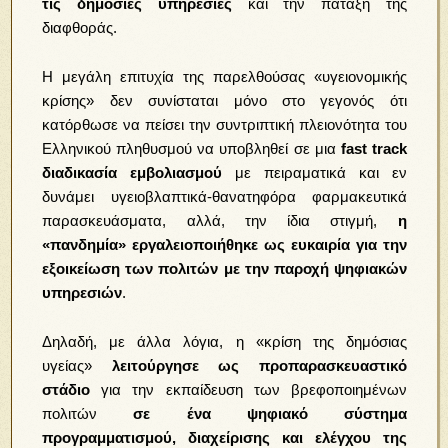
τις δημόσιες υπηρεσίες
και την πάταξη της
διαφθοράς.
Η μεγάλη επιτυχία της παρελθούσας «υγειονομικής
κρίσης» δεν συνίσταται μόνο στο γεγονός ότι
κατόρθωσε να πείσει την συντριπτική πλειονότητα του
Ελληνικού πληθυσμού να υποβληθεί σε μια
fast track
διαδικασία εμβολιασμού
με πειραματικά και εν
δυνάμει υγειοβλαπτικά-θανατηφόρα φαρμακευτικά
παρασκευάσματα,
αλλά, την ίδια στιγμή,
η
«πανδημία» εργαλειοποιήθηκε ως ευκαιρία για την
εξοικείωση των πολιτών με την παροχή ψηφιακών
υπηρεσιών
.
Δηλαδή, με άλλα λόγια, η «κρίση της δημόσιας
υγείας»
λειτούργησε ως προπαρασκευαστικό
στάδιο
για την εκπαίδευση των βρεφοποιημένων
πολιτών
σε ένα ψηφιακό σύστημα
προγραμματισμού, διαχείρισης και ελέγχου της