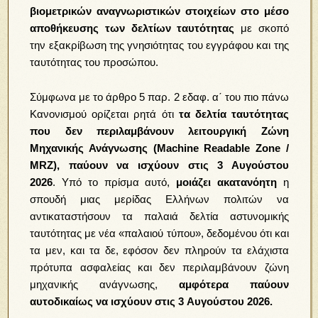
βιομετρικών αναγνωριστικών στοιχείων στο μέσο
αποθήκευσης των δελτίων ταυτότητας
με σκοπό
την εξακρίβωση της γνησιότητας του εγγράφου και της
ταυτότητας του προσώπου.
Σύμφωνα με το άρθρο 5 παρ. 2 εδαφ. α΄ του πιο πάνω
Κανονισμού ορίζεται ρητά ότι
τα δελτία ταυτότητας
που δεν περιλαμβάνουν λειτουργική Ζώνη
Μηχανικής Ανάγνωσης (Machine Readable Zone /
MRZ), παύουν να ισχύουν στις 3 Αυγούστου
2026
.
Υπό το πρίσμα αυτό,
μοιάζει ακατανόητη
η
σπουδή μιας μερίδας Ελλήνων πολιτών να
αντικαταστήσουν τα παλαιά δελτία αστυνομικής
ταυτότητας με νέα «παλαιού τύπου», δεδομένου ότι και
τα μεν, και τα δε, εφόσον δεν πληρούν τα ελάχιστα
πρότυπα ασφαλείας και δεν περιλαμβάνουν ζώνη
μηχανικής ανάγνωσης,
αμφότερα παύουν
αυτοδικαίως να ισχύουν
στις 3 Αυγούστου 2026.