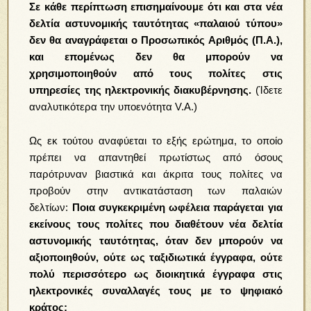
Σε κάθε περίπτωση επισημαίνουμε ότι και στα νέα
δελτία αστυνομικής ταυτότητας «παλαιού τύπου»
δεν θα αναγράφεται ο Προσωπικός Αριθμός (Π.Α.),
και επομένως δεν θα μπορούν να
χρησιμοποιηθούν από τους πολίτες στις
υπηρεσίες της ηλεκτρονικής διακυβέρνησης.
(Ίδετε
αναλυτικότερα την υποενότητα V.Α.)
Ως εκ τούτου αναφύεται το εξής ερώτημα, το οποίο
πρέπει να απαντηθεί πρωτίστως από όσους
παρότρυναν βιαστικά και άκριτα τους πολίτες να
προβούν στην αντικατάσταση των παλαιών
δελτίων:
Ποια συγκεκριμένη ωφέλεια παράγεται για
εκείνους τους πολίτες που διαθέτουν νέα δελτία
αστυνομικής ταυτότητας, όταν δεν μπορούν να
αξιοποιηθούν, ούτε ως ταξιδιωτικά έγγραφα, ούτε
πολύ περισσότερο ως διοικητικά έγγραφα στις
ηλεκτρονικές συναλλαγές τους με το ψηφιακό
κράτος;