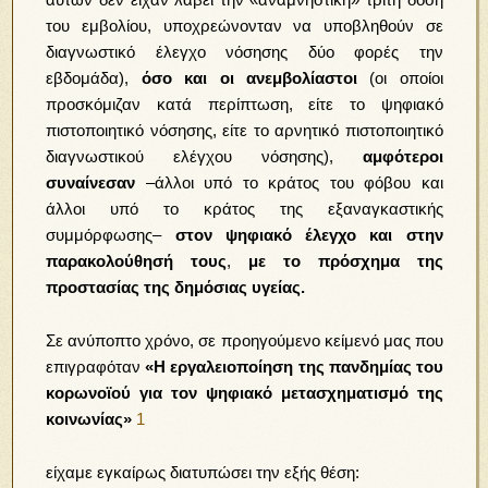
του εμβολίου, υποχρεώνονταν να υποβληθούν σε
διαγνωστικό έλεγχο νόσησης δύο φορές την
εβδομάδα),
όσο και οι ανεμβολίαστοι
(οι οποίοι
προσκόμιζαν κατά περίπτωση, είτε το ψηφιακό
πιστοποιητικό νόσησης, είτε το αρνητικό πιστοποιητικό
διαγνωστικού ελέγχου νόσησης),
αμφότεροι
συναίνεσαν
–άλλοι υπό το κράτος του φόβου και
άλλοι υπό το κράτος της εξαναγκαστικής
συμμόρφωσης–
στον ψηφιακό έλεγχο και στην
παρακολούθησή τους
,
με το πρόσχημα της
προστασίας της δημόσιας υγείας.
Σε ανύποπτο χρόνο, σε προηγούμενο κείμενό μας που
επιγραφόταν
«Η εργαλειοποίηση της πανδημίας του
κορωνοϊού για τον ψηφιακό μετασχηματισμό της
κοινωνίας»
1
είχαμε εγκαίρως διατυπώσει την εξής θέση: