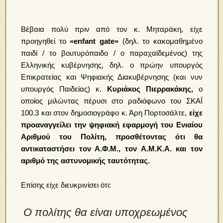
Βέβαια πολύ πριν από τον κ. Μηταράκη, είχε
προηγηθεί το
«enfant gate»
(δηλ. το κακομαθημένο
παιδί / το βουτυρόπαιδο / ο παραχαϊδεμένος) της
Ελληνικής κυβέρνησης, δηλ. ο πρώην υπουργός
Επικρατείας και Ψηφιακής Διακυβέρνησης (και νυν
υπουργός Παιδείας) κ.
Κυριάκος Πιερρακάκης,
ο
οποίος μιλώντας πέρυσι στο ραδιόφωνο του ΣΚΑΪ
100.3 και στον δημοσιογράφο κ. Άρη Πορτοσάλτε,
είχε
προαναγγείλει την ψηφιακή εφαρμογή
του Ενιαίου
Αριθμού του Πολίτη, προσθέτοντας ότι θα
αντικαταστήσει τον Α.Φ.Μ., τον Α.Μ.Κ.Α. και τον
αριθμό της αστυνομικής ταυτότητας.
Επίσης
είχε διευκρινίσει
ότι:
Ο πολίτης θα είναι υποχρεωμένος