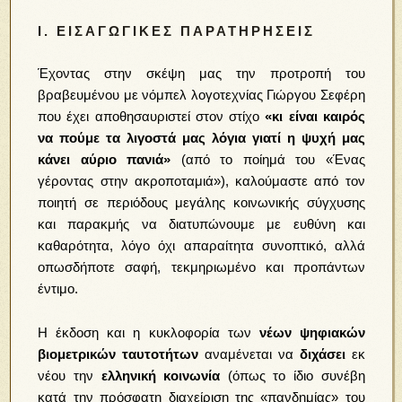
I. ΕΙΣΑΓΩΓΙΚΈΣ ΠΑΡΑΤΗΡΉΣΕΙΣ
Έχοντας στην σκέψη μας την προτροπή του
βραβευμένου με νόμπελ λογοτεχνίας Γιώργου Σεφέρη
που έχει αποθησαυριστεί στον στίχο
«κι είναι καιρός
να πούμε τα λιγοστά μας λόγια γιατί η ψυχή μας
κάνει αύριο πανιά»
(από το ποίημά του «Ένας
γέροντας στην ακροποταμιά»), καλούμαστε από τον
ποιητή σε περιόδους μεγάλης κοινωνικής σύγχυσης
και παρακμής να διατυπώνουμε με ευθύνη και
καθαρότητα, λόγο όχι απαραίτητα συνοπτικό, αλλά
οπωσδήποτε σαφή, τεκμηριωμένο και προπάντων
έντιμο.
Η έκδοση και η κυκλοφορία των
νέων
ψηφιακών
βιομετρικών ταυτοτήτων
αναμένεται να
διχάσει
εκ
νέου την
ελληνική κοινωνία
(όπως το ίδιο συνέβη
κατά την πρόσφατη διαχείριση της «πανδημίας» του