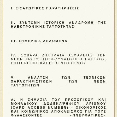
Ι. ΕΙΣΑΓΩΓΙΚΈΣ ΠΑΡΑΤΗΡΉΣΕΙΣ
ΙΙ. ΣΎΝΤΟΜΗ ΙΣΤΟΡΙΚΉ ΑΝΑΔΡΟΜΉ ΤΗΣ
ΗΛΕΚΤΡΟΝΙΚΉΣ ΤΑΥΤΌΤΗΤΑΣ
ΙΙΙ. ΣΗΜΕΡΙΝΆ ΔΕΔΟΜΈΝΑ
ΙV. ΣΟΒΑΡΆ ΖΗΤΉΜΑΤΑ ΑΣΦΑΛΕΊΑΣ ΤΩΝ
ΝΈΩΝ ΤΑΥΤΟΤΉΤΩΝ-ΔΥΝΑΤΌΤΗΤΑ ΕΛΈΓΧΟΥ,
ΕΠΙΤΉΡΗΣΗΣ ΚΑΙ ΓΕΩΕΝΤΟΠΙΣΜΟΎ
V. ΑΝΆΛΥΣΗ ΤΩΝ ΤΕΧΝΙΚΏΝ
ΧΑΡΑΚΤΗΡΙΣΤΙΚΏΝ ΤΩΝ ΝΈΩΝ
ΤΑΥΤΟΤΉΤΩΝ
Α.
Η ΣΗΜΑΣΊΑ ΤΟΥ ΠΡΟΣΩΠΙΚΟΎ ΚΑΙ
ΜΟΝΑΔΙΚΟΎ ΔΩΔΕΚΑΨΉΦΙΟΥ ΑΡΙΘΜΟΎ
(CARD ACCESS NUMBER) – ΟΙΚΟΝΟΜΙΚΌΣ
ΚΑΙ ΚΟΙΝΩΝΙΚΌΣ ΑΠΟΚΛΕΙΣΜΌΣ ΓΙΑ ΤΟΥΣ
ΦΥΛΆΣΣΟΝΤΕΣ «ΠΝΕΥΜΑΤΙΚΈΣ»