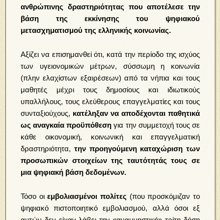
ανθρώπινης δραστηριότητας που αποτέλεσε την
βάση της εκκίνησης του ψηφιακού
μετασχηματισμού της ελληνικής κοινωνίας.
Αξίζει να επισημανθεί ότι, κατά την περίοδο της ισχύος
των υγειονομικών μέτρων, σύσσωμη η κοινωνία
(πλην ελαχίστων εξαιρέσεων) από τα νήπια και τους
μαθητές μέχρι τους δημοσίους και ιδιωτικούς
υπαλλήλους, τους ελεύθερους επαγγελματίες και τους
συνταξιούχους,
κατέληξαν να αποδέχονται παθητικά
ως αναγκαία προϋπόθεση
για την συμμετοχή τους σε
κάθε οικονομική, κοινωνική και επαγγελματική
δραστηριότητα,
την προηγούμενη καταχώριση των
προσωπικών στοιχείων της ταυτότητάς τους σε
μια ψηφιακή βάση δεδομένων.
Τόσο οι
εμβολιασμένοι πολίτες
(που προσκόμιζαν το
ψηφιακό πιστοποιητικό εμβολιασμού, αλλά όσοι εξ
αυτών δεν είχαν λάβει την «αναμνηστική» τρίτη δόση