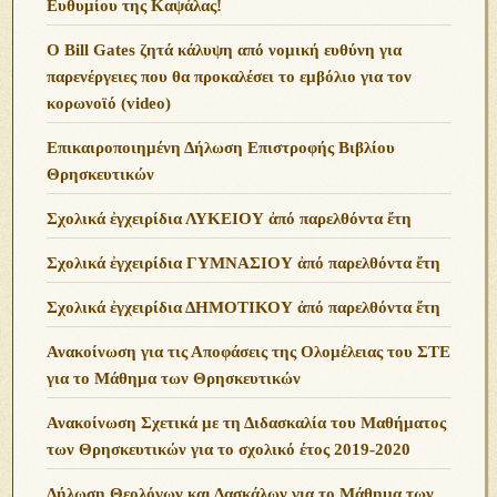
Ευθυμίου της Καψάλας!
O Bill Gates ζητά κάλυψη από νομική ευθύνη για
παρενέργειες που θα προκαλέσει το εμβόλιο για τον
κορωνοϊό (video)
Επικαιροποιημένη Δήλωση Επιστροφής Βιβλίου
Θρησκευτικών
Σχολικά ἐγχειρίδια ΛΥΚΕΙΟΥ ἀπό παρελθόντα ἔτη
Σχολικά ἐγχειρίδια ΓΥΜΝΑΣΙΟΥ ἀπό παρελθόντα ἔτη
Σχολικά ἐγχειρίδια ΔΗΜΟΤΙΚΟΥ ἀπό παρελθόντα ἔτη
Ανακοίνωση για τις Αποφάσεις της Ολομέλειας του ΣΤΕ
για το Μάθημα των Θρησκευτικών
Ανακοίνωση Σχετικά με τη Διδασκαλία του Μαθήματος
των Θρησκευτικών για το σχολικό έτος 2019-2020
Δήλωση Θεολόγων και Δασκάλων για το Μάθημα των