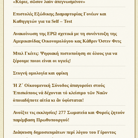
«Κύριε, σῶσον λαόν ἀπεγνωσμένον»
Επιστολές Εξώδικης Διαμαρτυρίας Γονέων και
Καθηγητών για τα Self – Test
Ανακοίνωση της ΕΡΩ σχετικά με τη συνέντευξη της
Αμερικανίδας Οικονομολόγου κας Κάθριν Όστιν Φιτς
Μπιλ Γκέιτς: Ψηφιακή πιστοποίηση σε όλους για να
ξέρουμε ποιοι είναι οι υγιείς!
Στυγνή ομολογία και φρίκη
Ἡ Ζ΄ Οἰκουμενική Σύνοδος ἀπαγορεύει στούς
Ἐπισκόπους νά δέχονται τό κλείσιμο τῶν Ναῶν
ὁποιαδήποτε αἰτία κι ἄν ὑφίσταται!
Ανoίξτε τις εκκλησίες! 277 Σωματεία και Φορείς ζητούν
παρέμβαση Πρωθυπουργού!
Διάψευση δημοσιευμάτων περί λόγου του Γέροντος