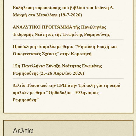
Εκδήλωση παρουσίασης του βιβλίου του Ιωάννη Δ.
Μακρή στο Μεσολόγγι (19-7-2026)
ΑΝΑΛΥΤΙΚΟ ΠΡΟΓΡΑΜΜΑ τῆς Πανελληνίας
Ἐκδρομῆς Νεότητος τῆς Ἑνωμένης Ρωμηοσύνης
Πρόσκληση σε ομιλία με θέμα: “Ψηφιακή Εποχή και
Οικογενειακές Σχέσεις” στην Κομοτηνή
15η Πανελλήνια Σύναξη Νεότητας Ενωμένης
Ρωμηοσύνης (25-26 Ἀπριλίου 2026)
Δελτίο Τύπου από την ΕΡΩ στην Τρίπολη για τη σειρά
ομιλιών με θέμα “Ορθοδοξία – Ελληνισμός –
Ρωμηοσύνη”
Δελτία