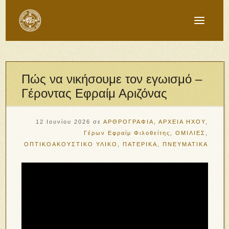
Πώς να νικήσουμε τον εγωισμό –
Γέροντας Εφραίμ Αριζόνας
12 Ιουνίου 2026
σε
ΑΡΘΡΟΓΡΑΦΙΑ
,
ΑΡΧΕΙΑ ΗΧΟΥ
,
Γέρων Εφραίμ Φιλοθείτης
,
ΟΜΙΛΙΕΣ
,
ΟΠΤΙΚΟΑΚΟΥΣΤΙΚΟ ΥΛΙΚΟ
,
ΠΑΤΕΡΙΚΑ
,
ΠΝΕΥΜΑΤΙΚΑ