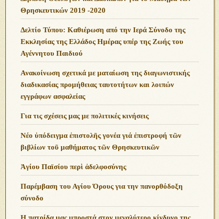
Θρησκευτικών 2019 -2020
Δελτίο Τύπου: Καθιέρωση από την Ιερά Σύνοδο της
Εκκλησίας της Ελλάδος Ημέρας υπέρ της Ζωής του
Αγέννητου Παιδιού
Ανακοίνωση σχετικά με ματαίωση της διαγωνιστικής
διαδικασίας προμήθειας ταυτοτήτων και λοιπών
εγγράφων ασφαλείας
Για τις σχέσεις μας με πολιτικές κινήσεις
Νέο ὑπόδειγμα ἐπιστολῆς γονέα γιά ἐπιστροφή τῶν
βιβλίων τοῦ μαθήματος τῶν Θρησκευτικῶν
Ἁγίου Παϊσίου περὶ ἀδελφοσύνης
Παρέμβαση του Αγίου Όρους για την πανορθόδοξη
σύνοδο
Η πατρίδα μας μπροστά στον μεγαλύτερο κίνδυνο της