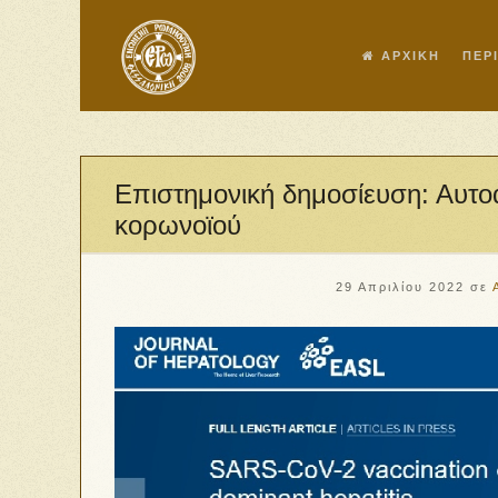
ΑΡΧΙΚΗ
ΠΕΡ
Eπιστημονική δημοσίευση: Αυτοά
κορωνοϊού
29 Απριλίου 2022
σε