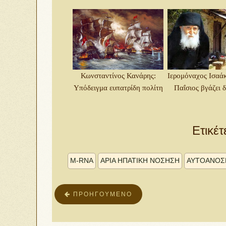
Κωνσταντίνος Κανάρης:
Ιερομόναχος Ισαάκ
Υπόδειγμα ευπατρίδη πολίτη
Παΐσιος βγάζει δ
Ετικέτ
M-RNA
ΑΡΙΆ ΗΠΑΤΙΚΉ ΝΌΣΗΣΗ
ΑΥΤΟΆΝΟΣΗ
ΠΡΟΗΓΟΎΜΕΝΟ