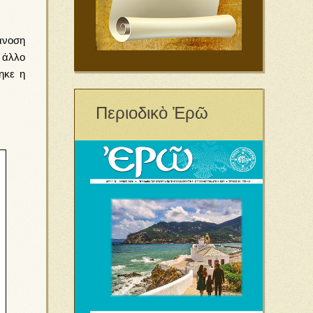
άνοση
ε άλλο
ηκε η
Περιοδικὸ Ἐρῶ