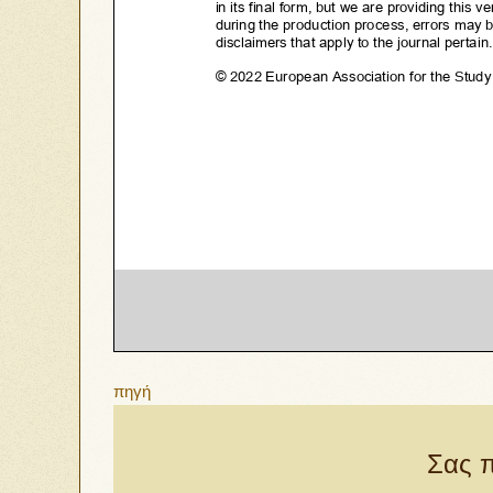
πηγή
Σας π