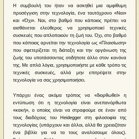
Η συμβουλή του ήταν να ασκηθεί μια αμφίθυμη
προσέγγιση στην τεχνολογία, ένα ταυτόχρονο «Ναι»
και «Όχι». Ναι, στο βαθμό που κάποιος πρέπει να
αισθάνεται ελεύθερος να χρησιμοποιεί τεχνικές
συσκευές που απλοποιούν τη ζωή του. Όχι, στο βαθμό
που κάποιος αρνείται την τεχνολογία ως «Πλαισίωση»
που σφετερίζεται τη διάταξη και την οργάνωση της
ζωής του υποτάσσοντας οτιδήποτε άλλο στον κανόνα
της. Με απλά λόγια, χρησιμοποιήστε με κάθε τρόπο τις
τεχνικές συσκευές, αλλά μην επιτρέψετε στην
τεχνολογία να σας χρησιμοποιήσει.
Υπάρχει ένας ακόμα τρόπος να «διορθωθεί» η
εντύπωση ότι η τεχνολογία είναι ανεπανόρθωτα
«κακή», ο οποίος είναι να στραφούμε σε έναν από
τους διαδόχους του Heidegger στη φιλοσοφία της
τεχνολογίας (υπάρχουν και άλλοι, αλλά θα χρειαζόταν
ένα βιβλίο για να τα τους αναλύσουμε όλους).