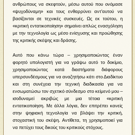
ανθρώπους να σκεφτούν, μέσω αυτού που ονόμασε
«ψυχοδύναμη» και τους ενθαρρύνει αντ’αυτού να
βασίζονται σε τεχνικές συσκευές. Ως εκ τούτου, η
«κριτική εντατικοποίηση» σημαίνει απλώς ενασχόληση
με την τεχνολογία ως μέσο ενίσχυσης και προώθησης
της κριτικής σκέψης και δράσης.
Αυτό που κάνω τώρα – χρησιμοποιώντας έναν
φορητό υπολογιστή για να γράψω αυτό το δοκίμιο,
χρησιμοποιώντας κατά διαστήματα διάφορους
υπερσυνδέσμους για να αναζητήσω κάτι στο Διαδίκτυο
και στη συνέχεια την τεχνική διαδικασία για να
ενσωματώσω τον σχετικό σύνδεσμο στο κείμενό μου –
ισοδυναμεί ακριβώς με μια τέτοια «κριτική
εντατικοποίηση. Με άλλα λόγια, δεν επιτρέπει κανείς
στην ψηφιακή τεχνολογία να βλάψει την κριτική,
στοχαστική του σκέψη. Αντίθετα, τη χρησιμοποιεί για
να πετύχει τους δικούς του κριτικούς στόχους.