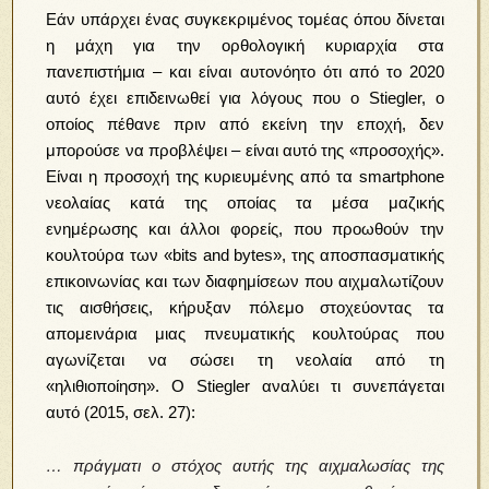
Εάν υπάρχει ένας συγκεκριμένος τομέας όπου δίνεται
η μάχη για την ορθολογική κυριαρχία στα
πανεπιστήμια – και είναι αυτονόητο ότι από το 2020
αυτό έχει επιδεινωθεί για λόγους που ο Stiegler, ο
οποίος πέθανε πριν από εκείνη την εποχή, δεν
μπορούσε να προβλέψει – είναι αυτό της «προσοχής».
Είναι η προσοχή της κυριευμένης από τα smartphone
νεολαίας κατά της οποίας τα μέσα μαζικής
ενημέρωσης και άλλοι φορείς, που προωθούν την
κουλτούρα των «bits and bytes», της αποσπασματικής
επικοινωνίας και των διαφημίσεων που αιχμαλωτίζουν
τις αισθήσεις, κήρυξαν πόλεμο στοχεύοντας τα
απομεινάρια μιας πνευματικής κουλτούρας που
αγωνίζεται να σώσει τη νεολαία από τη
«ηλιθιοποίηση». Ο Stiegler αναλύει τι συνεπάγεται
αυτό (2015, σελ. 27):
… πράγματι ο στόχος αυτής της αιχμαλωσίας της