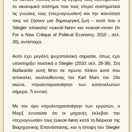
το οικονομικό σύστημα που τους στερεί συστηματικά
τις γνώσεις τους («τεχνογνωσία») και την ικανότητά
τους να ζήσουν μια δημιουργική ζωή – αυτό που ο
Stiegler αποκαλεί «savoir-faire» και «savoir-vivre» (In
For a New Critique of Political Economy, 2010 , σελ.
30), αντίστοιχα.
Αυτό έχει μεγάλη ψυχοπολιτική σημασία, όπως έχει
υποστηρίξει πειστικά ο Stiegler (2010: σελ. 28-36). Στη
διαδικασία αυτή θέτει σε πρώτο πλάνο αυτό που
αποκαλεί, ακολουθώντας τον Karl Marx τον 19ο
αιώνα, «προλεταριοποίηση» των καταναλωτών
σήμερα. Τι εννοεί;
Με τον όρο «προλεταριοποίηση» των εργατών, ο
Μαρξ εννοούσε ότι οι μηχανές έκλεβαν την
«τεχνογνωσία» τους (savoir-faire) κατά τη διάρκεια της
Βιομηχανικής Επανάστασης, και η άποψη του Stiegler