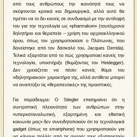
από τους ανθρώπους την ικανότητά τους να
σκέφτονται κριτικά και δημιουργικά, αλλά αυτό θα
πρέπει να το δει κανείς σε συνδυασμό με την αντίληψή
του για την τεχνολογία ως «pharmakon» (ταυτόχρονα
δηλητήριο και θεραπεία – χρήση του αρχαιοελληνικού
όρου, όπως τον χρησιμοποιούσε ο Πλάτωνας, που
δανείστηκε από τον δάσκαλό του, Jacques Derrida).
Τελικά εξαρτάται από το πώς χρησιμοποιεί κανείς την
τεχνολογία, υποστήριξε (θυμίζοντας τον Heidegger).
Δεν χρειάζεται να πέσει κανείς θύμα του
«δηλητηριακού» χαρακτήρα της, αλλά αντίθετα μπορεί
να αναπτύξει τις «θεραπευτικές» της προοπτικές.
Για παράδειγμα: Ο Stiegler επισημαίνει ότι η
συντριπτική πλειονότητα των ανθρώπων στην
«υπερκαταναλωτική, εξαρτημένη και εθιστική
κοινωνία μας» δεν συνειδητοποιούν ότι τα τεχνολογικά
gadget (όπως τα smartphone) που χρησιμοποιούν για
να κάνουν πολλές από τις αγορές τους εξυπηρετούν