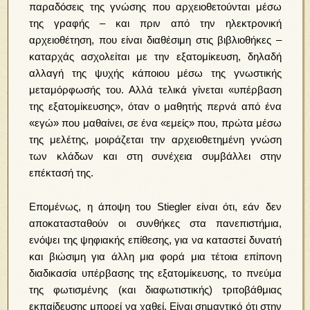
παραδόσεις της γνώσης που αρχειοθετούνται μέσω
της γραφής – και πριν από την ηλεκτρονική
αρχειοθέτηση, που είναι διαθέσιμη στις βιβλιοθήκες –
καταρχάς ασχολείται με την εξατομίκευση, δηλαδή
αλλαγή της ψυχής κάποιου μέσω της γνωστικής
μεταμόρφωσής του. Αλλά τελικά γίνεται «υπέρβαση
της εξατομίκευσης», όταν ο μαθητής περνά από ένα
«εγώ» που μαθαίνει, σε ένα «εμείς» που, πρώτα μέσω
της μελέτης, μοιράζεται την αρχειοθετημένη γνώση
των κλάδων και στη συνέχεια συμβάλλει στην
επέκτασή της.
Επομένως, η άποψη του Stiegler είναι ότι, εάν δεν
αποκατασταθούν οι συνθήκες στα πανεπιστήμια,
ενόψει της ψηφιακής επίθεσης, για να καταστεί δυνατή
και βιώσιμη για άλλη μια φορά μια τέτοια επίπονη
διαδικασία υπέρβασης της εξατομίκευσης, το πνεύμα
της φωτισμένης (και διαφωτιστικής) τριτοβάθμιας
εκπαίδευσης μπορεί να χαθεί. Είναι σημαντικό ότι στην