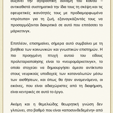
αυξάνει την αγοραστική δύναμη του κοινού –
αντικαθιστά συστηματικά την ίδια τους τη σκέψη και τις
εφευρετικές ικανότητές τους με προδιαμορφωμένα
«πρότυπα» για τη ζωή, εξαναγκάζοντάς τους να
προσαρμόζονται διακριτικά σε αυτό που επιτάσσει το
μάρκετινγκ.
Επιπλέον, επισημαίνει, σήμερα αυτό συμβαίνει με τη
βοήθεια των κοινωνικών και γνωστικών επιστημών. Η
πιο προηγμένη πτυχή αυτού του είδους
προλεταριοποίησης είναι το «νευρομάρκετινγκ», το
οποίο στοχεύει να δημιουργήσει άμεσο αντίκτυπο
στους νευρικούς υποδοχείς των καταναλωτών μέσω
των αισθήσεων, και όπως θα ήταν αναμενόμενο, οι
εικόνες, που είναι αδιαχώριστες από τη διαφήμιση,
είναι κεντρικές σε αυτό το έργο.
Ακόμη και η θεμελιώδης θεωρητική γνώση δεν
γλιτώνει, στο βαθμό που είναι «αποσυνδεδεμένη» από