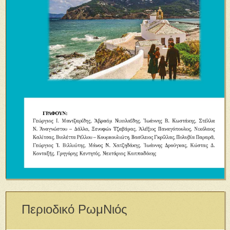
Περιοδικό ΡωμΝιός