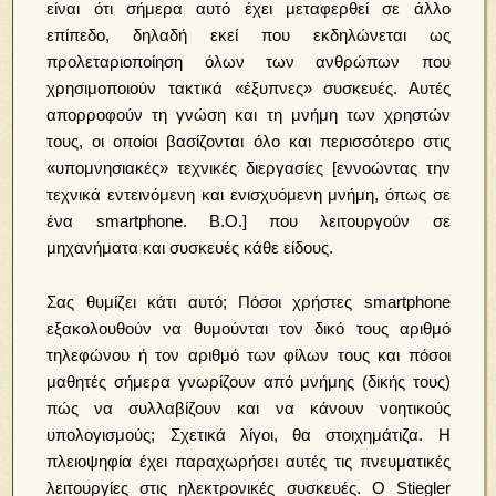
είναι ότι σήμερα αυτό έχει μεταφερθεί σε άλλο
επίπεδο, δηλαδή εκεί που εκδηλώνεται ως
προλεταριοποίηση όλων των ανθρώπων που
χρησιμοποιούν τακτικά «έξυπνες» συσκευές. Αυτές
απορροφούν τη γνώση και τη μνήμη των χρηστών
τους, οι οποίοι βασίζονται όλο και περισσότερο στις
«υπομνησιακές» τεχνικές διεργασίες [εννοώντας την
τεχνικά εντεινόμενη και ενισχυόμενη μνήμη, όπως σε
ένα smartphone. Β.Ο.] που λειτουργούν σε
μηχανήματα και συσκευές κάθε είδους.
Σας θυμίζει κάτι αυτό; Πόσοι χρήστες smartphone
εξακολουθούν να θυμούνται τον δικό τους αριθμό
τηλεφώνου ή τον αριθμό των φίλων τους και πόσοι
μαθητές σήμερα γνωρίζουν από μνήμης (δικής τους)
πώς να συλλαβίζουν και να κάνουν νοητικούς
υπολογισμούς; Σχετικά λίγοι, θα στοιχημάτιζα. Η
πλειοψηφία έχει παραχωρήσει αυτές τις πνευματικές
λειτουργίες στις ηλεκτρονικές συσκευές. Ο Stiegler