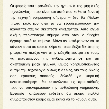
Οι φορείς που προωθούν την ηγεμονία της ψηφιακής
τεχνολογίας – που είναι και αυτό που καθιστά δυνατή
την τεχνητή νοημοσύνη σήμερα – δεν θα ήθελαν
τίποτα καλύτερο από το να εξουδετερώσουν την
ικανότητά σας να σκέφτεστε ανεξάρτητα. Αυτό ισχύει
ακόμη περισσότερο σήμερα από όταν ο Stiegler
έγραφε αυτά τα κείμενα. Μόνο αν κατάφερναν να το
κάνουν αυτό σε ευρεία κλίμακα, οι επίδοξοι δικτάτορες
μπορεί να πετύχαιναν στην ειδεχθή εκστρατεία τους,
να μετατρέψουν την ανθρωπότητα σε μια μη
σκεπτόμενη μάζα ηλιθίων. Όμως χρησιμοποιώντας
αυτήν την τεχνολογία ούτως ή άλλως, για τους δικούς
σας κριτικούς σκοπούς –δηλαδή για «κριτική
εντατικοποίηση»– θα εκτονώνατε τις προσπάθειές
τους να υπονομεύσουν την ανθρώπινη νοημοσύνη.
Ευτυχώς, υπάρχουν ενδείξεις ότι ακόμα πολλοί
άνθρωποι στον κόσμο είναι ικανοί να το κάνουν αυτό.