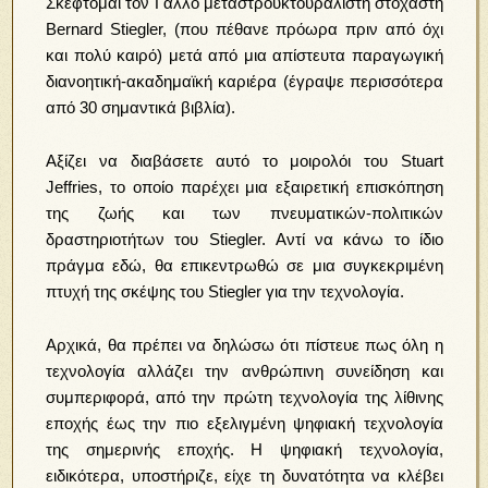
Σκέφτομαι τον Γάλλο μεταστρουκτουραλιστή στοχαστή
Bernard Stiegler, (που πέθανε πρόωρα πριν από όχι
και πολύ καιρό) μετά από μια απίστευτα παραγωγική
διανοητική-ακαδημαϊκή καριέρα (έγραψε περισσότερα
από 30 σημαντικά βιβλία).
Αξίζει να διαβάσετε αυτό το μοιρολόι του Stuart
Jeffries, το οποίο παρέχει μια εξαιρετική επισκόπηση
της ζωής και των πνευματικών-πολιτικών
δραστηριοτήτων του Stiegler. Αντί να κάνω το ίδιο
πράγμα εδώ, θα επικεντρωθώ σε μια συγκεκριμένη
πτυχή της σκέψης του Stiegler για την τεχνολογία.
Αρχικά, θα πρέπει να δηλώσω ότι πίστευε πως όλη η
τεχνολογία αλλάζει την ανθρώπινη συνείδηση και
συμπεριφορά, από την πρώτη τεχνολογία της λίθινης
εποχής έως την πιο εξελιγμένη ψηφιακή τεχνολογία
της σημερινής εποχής. Η ψηφιακή τεχνολογία,
ειδικότερα, υποστήριζε, είχε τη δυνατότητα να κλέβει