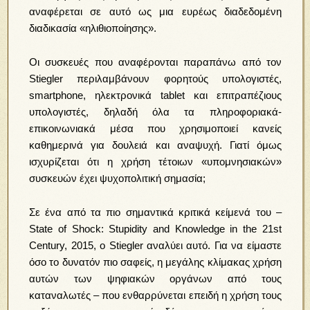
αναφέρεται σε αυτό ως μια ευρέως διαδεδομένη
διαδικασία «ηλιθιοποίησης».
Οι συσκευές που αναφέρονται παραπάνω από τον
Stiegler περιλαμβάνουν φορητούς υπολογιστές,
smartphone, ηλεκτρονικά tablet και επιτραπέζιους
υπολογιστές, δηλαδή όλα τα πληροφοριακά-
επικοινωνιακά μέσα που χρησιμοποιεί κανείς
καθημερινά για δουλειά και αναψυχή. Γιατί όμως
ισχυρίζεται ότι η χρήση τέτοιων «υπομνησιακών»
συσκευών έχει ψυχοπολιτική σημασία;
Σε ένα από τα πιο σημαντικά κριτικά κείμενά του –
State of Shock: Stupidity and Knowledge in the 21st
Century, 2015, ο Stiegler αναλύει αυτό. Για να είμαστε
όσο το δυνατόν πιο σαφείς, η μεγάλης κλίμακας χρήση
αυτών των ψηφιακών οργάνων από τους
καταναλωτές – που ενθαρρύνεται επειδή η χρήση τους