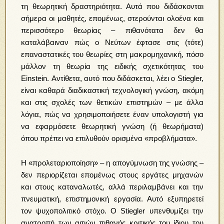
τη θεωρητική δραστηριότητα. Αυτά που διδάσκονται
σήμερα οι μαθητές, επομένως, στερούνται ολοένα και
περισσότερο θεωρίας – πιθανότατα δεν θα
καταλάβαιναν πώς ο Νεύτων έφτασε στις (τότε)
επαναστατικές του θεωρίες στη μακρομηχανική, πόσο
μάλλον τη θεωρία της ειδικής σχετικότητας του
Einstein. Αντίθετα, αυτό που διδάσκεται, λέει ο Stiegler,
είναι καθαρά διαδικαστική τεχνολογική γνώση, ακόμη
και στις σχολές των θετικών επιστημών – με άλλα
λόγια, πώς να χρησιμοποιήσετε έναν υπολογιστή για
να εφαρμόσετε θεωρητική γνώση (ή θεωρήματα)
όπου πρέπει να επιλυθούν ορισμένα «προβλήματα».
Η «προλεταριοποίηση» – η απογύμνωση της γνώσης –
δεν περιορίζεται επομένως στους εργάτες μηχανών
και στους καταναλωτές, αλλά περιλαμβάνει και την
πνευματική, επιστημονική εργασία. Αυτό εξυπηρετεί
τον ψυχοπολιτικό στόχο. Ο Stiegler υπενθυμίζει την
ανατροπή των αιτιών πιθανής κριτικής του ίδιου του